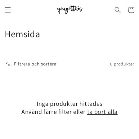
vidare
till
Varukor
innehåll
P
Hemsida
r
o
Filtrera och sortera
0 produkter
d
u
k
Inga produkter hittades
t
Använd färre filter eller
ta bort alla
s
e