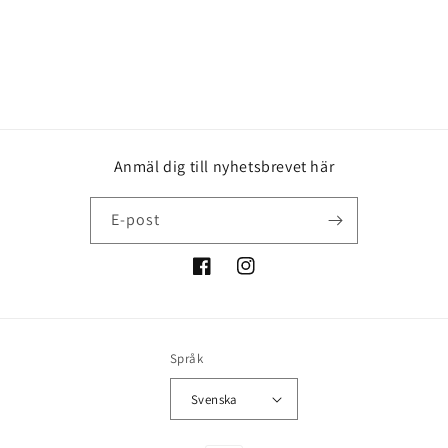
r
i
e
:
Anmäl dig till nyhetsbrevet här
E-post
Facebook
Instagram
Språk
Svenska
Betalningsmetoder